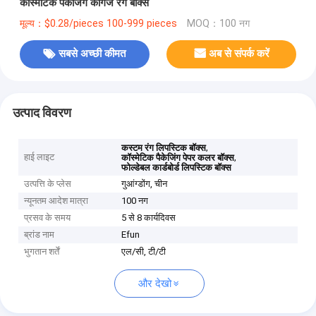
कॉस्मेटिक पैकेजिंग कागज रंग बॉक्स
मूल्य：$0.28/pieces 100-999 pieces
MOQ：100 नग
सबसे अच्छी कीमत
अब से संपर्क करें
उत्पाद विवरण
,
कस्टम रंग लिपस्टिक बॉक्स
हाई लाइट
,
कॉस्मेटिक पैकेजिंग पेपर कलर बॉक्स
फोल्डेबल कार्डबोर्ड लिपस्टिक बॉक्स
उत्पत्ति के प्लेस
गुआंग्डोंग, चीन
न्यूनतम आदेश मात्रा
100 नग
प्रसव के समय
5 से 8 कार्यदिवस
ब्रांड नाम
Efun
भुगतान शर्तें
एल/सी, टी/टी
और देखो