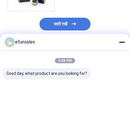
जारी रखें
efunsales
अनुशंसित उत्पाद
5:28 PM
Good day, what product are you looking for?
इलेक्ट्रॉनिक्स के लिए मुद्रित
अनुकूलित खिलौना सौंदर्य
लक्जरी सुगंधित चाय
कागज बॉक्स यूएसबी केबल,
प्रसाधन कपड़े कार्डबोर्ड
पैकेजिंग के लिए अनु
चार्जर, डेटा केबल पैकेजिंग
डिस्प्ले पारदर्शी पारदर्शी पीवीसी
लोगो फोल्डेबल पेपर क
सफेद कार्डबोर्ड उपहार बॉक्स
खिड़की के साथ कस्टम गुड़िया
बैग उपहार बॉक्स
पैकेजिंग बॉक्स
सबसे अच्छी कीमत
सबसे अच्छी कीमत
सबसे अच्छी 