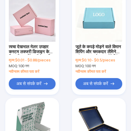
त्वचा देखभाल मेलर उपहार
जूते के कपड़े मोड़ने वाले विमान
कस्टम लक्जरी डिजाइन के
शिपिंग और चमकदार लैमिनेशन
लिए सीएमवाईके / पैंटोन मुद्रित
स्पंज लाइनर के साथ पैकेजिंग
मूल्य:
$0.01 - $0.88/pieces
मूल्य:
$0.10 - $0.5/pieces
नालीदार कार्डबोर्ड बॉक्स
के लिए कस्टम नालीदार पेपर
MOQ:
100 नग
MOQ:
100 नग
बॉक्स
नवीनतम कीमत पता करें
नवीनतम कीमत पता करें
अब से संपर्क करें
अब से संपर्क करें
घर
उत्पाद
हमारे बारे में