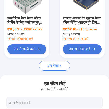
कारखाने का दौरा
गुणवत्ता नियंत्रण
कॉस्मेटिक पेपर मेलर बॉक्स
कस्टम आकार रंग मुद्रण मेलर
शिपिंग के लिए पर्यावरण के
बॉक्स पैकिंग आइटम के लिए
हमसे संपर्क करें
अनुकूल नालीदार कार्डबोर्ड
घुमावदार शिपिंग कार्टन
मूल्य:
$0.30 - $0.99/pieces
मूल्य:
$0.10 - $1.00/pieces
बॉक्स
MOQ:
100 नग
MOQ:
100 नग
समाचार
नवीनतम कीमत पता करें
नवीनतम कीमत पता करें
मामले
अब से संपर्क करें
अब से संपर्क करें
और देखो
उपहार पैकेजिंग बॉक्स
चुंबकीय पैकेजिंग बॉक्स
एक संदेश छोड़ें
हम जल्दी से जवाब देंगे
दराज पैकेजिंग बॉक्स
ढक्कन और बेस बॉक्स