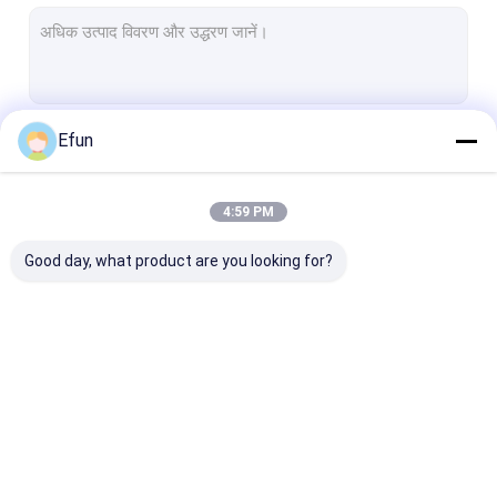
कठोर तह करने योग्य बॉक्स
आभूषण पैकेजिंग बक्से
कागजी मेलर बॉक्स
Efun
जारी रखें
कॉस्मेटिक पैकेजिंग बॉक्स
पेपर शॉपिंग बैग
4:59 PM
हमारी श्रेणियाँ
ट्यूब पैकेजिंग बॉक्स
Good day, what product are you looking for?
उपहार पैकेजिंग बॉक्स
चुंबकीय पैकेजिंग बॉक्स
दराज पैकेजिंग बॉक्स