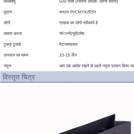
एमओक्यू
500 पीसी (जितना अधिक, उतना सस्ता)
मुद्रण
कस्टम रंग/CMYK/पैंटोन
लोगो
ग्राहक का लोगो स्वीकार्य है
समाप्त करना
गर्म पन्नी/यूवी/लैश
टुकड़े टुकड़े
मैट/चमकदार
उत्पादन का समय
10-15 दिन
नमूना
आप एक आदेश रखने से पहले नमूना प्रदान किया जा
विस्तृत चित्र