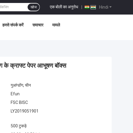
एक बोली का अनुरोध
|
Hindi
खोज
हमसे संपर्क करें
समाचार
मामले
ंग के क्राफ्ट पेपर आभूषण बॉक्स
गुआंग्डोंग, चीन
Efun
FSC BISC
LY2019051901
500 टुकड़े