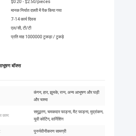
$0.20 - $2.50/pieces
मानक निर्यात दफ़्ती में पैक किया गया
7-14 कार्य दिवस
एल/सी, टी/टी
प्रति माह 1000000 टुकड़ा / टुकड़े
 आभूषण बॉक्स
कंगन, हार, झुमके, रत्न, अन्य आभूषण और घड़ी
और चश्मा
समुद्भरण, चमकदार फाड़ना, मैट फाड़ना, मुद्रांकन,
ा काम:
यूवी कोटिंग, वार्निशिंग
:
पुनर्नवीनीकरण सामग्री