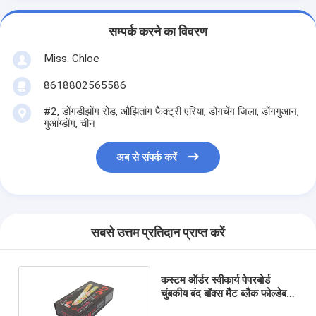
सम्पर्क करने का विवरण
Miss. Chloe
8618802565586
#2, डोंगडीझोंग रोड, औझितांग फैक्ट्री एरिया, डोंगचेंग जिला, डोंगगुआन,
गुआंग्डोंग, चीन
अब से संपर्क करें
सबसे उत्तम प्रतिदान प्राप्त करें
कस्टम ऑर्डर स्वीकार्य पेपरबोर्ड
चुंबकीय बंद बॉक्स मैट ब्लैक फोल्डेबल
डिजाइन