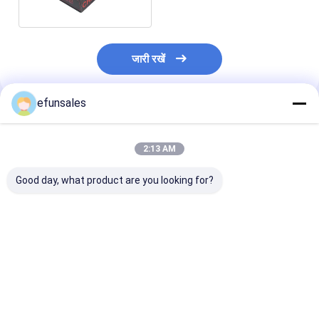
जारी रखें
efunsales
अनुशंसित उत्पाद
2:13 AM
Good day, what product are you looking for?
इलेक्ट्रॉनिक्स के लिए मुद्रित
अनुकूलित खिलौना सौंदर्य
लक्जरी सुगंधित चाय
कागज बॉक्स यूएसबी केबल,
प्रसाधन कपड़े कार्डबोर्ड
पैकेजिंग के लिए अनु
चार्जर, डेटा केबल पैकेजिंग
डिस्प्ले पारदर्शी पारदर्शी पीवीसी
लोगो फोल्डेबल पेपर क
सफेद कार्डबोर्ड उपहार बॉक्स
खिड़की के साथ कस्टम गुड़िया
बैग उपहार बॉक्स
पैकेजिंग बॉक्स
सबसे अच्छी कीमत
सबसे अच्छी कीमत
सबसे अच्छी 