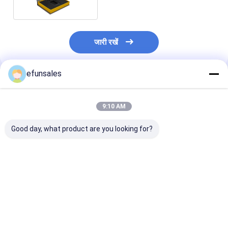
जारी रखें
efunsales
अनुशंसित उत्पाद
9:10 AM
Good day, what product are you looking for?
कस्टम लोगो फैशन ईवा कठोर
कस्टम आकार पुनर्नवीनीकरण
लक्जरी प्रीमियम चुं
कार्डबोर्ड खेल कार्ड के लिए
योग्य नालीदार कार्डबोर्ड कठोर
समापन फ्लिप टॉप क
चुंबकीय उपहार पैकेजिंग बॉक्स
पैकेजिंग बक्से लक्जरी तह
कार्डबोर्ड पैकेज बॉक्स
चुंबकीय उपहार बॉक्स
उपहार बॉक्स सौंदर्य 
के लिए
सबसे अच्छी कीमत
सबसे अच्छी कीमत
सबसे अच्छी 