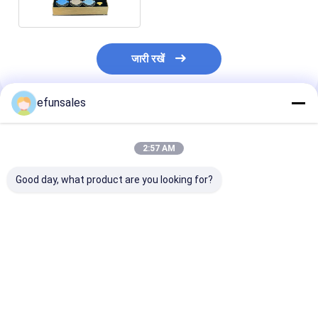
जारी रखें
efunsales
अनुशंसित उत्पाद
2:57 AM
Good day, what product are you looking for?
कस्टम लोगो फैशन ईवा कठोर
कस्टम आकार पुनर्नवीनीकरण
लक्जरी प्रीमियम चुं
कार्डबोर्ड खेल कार्ड के लिए
योग्य नालीदार कार्डबोर्ड कठोर
समापन फ्लिप टॉप क
चुंबकीय उपहार पैकेजिंग बॉक्स
पैकेजिंग बक्से लक्जरी तह
कार्डबोर्ड पैकेज बॉक्स
चुंबकीय उपहार बॉक्स
उपहार बॉक्स सौंदर्य 
के लिए
सबसे अच्छी कीमत
सबसे अच्छी कीमत
सबसे अच्छी 