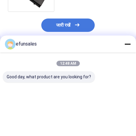
जारी रखें
efunsales
अनुशंसित उत्पाद
12:48 AM
Good day, what product are you looking for?
लक्जरी कस्टम लोगो छोटे
फैक्टरी मूल्य कस्टम इको-
CMYK छोटा स्लाइड
दराज बॉक्स कार्डबोर्ड आभूषण
फ्रेंडली आयत स्लाइडिंग
बॉक्स
पैकेजिंग बॉक्स हार उपहार के
दराज पैकेजिंग बॉक्स विग
लिए स्लाइडिंग दराज कागज
स्कार्फ वॉलेट के लिए
बॉक्स
सबसे अच्छी कीमत
सबसे अच्छी कीमत
सबसे अच्छी 