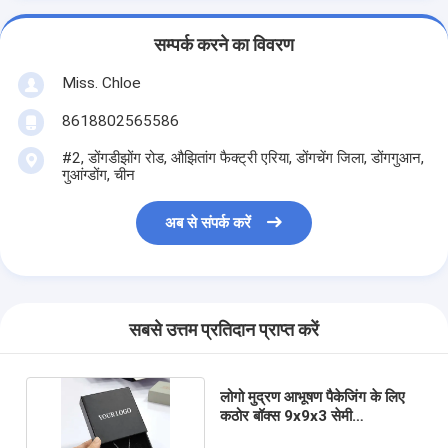
सम्पर्क करने का विवरण
Miss. Chloe
8618802565586
#2, डोंगडीझोंग रोड, औझितांग फैक्ट्री एरिया, डोंगचेंग जिला, डोंगगुआन,
गुआंग्डोंग, चीन
अब से संपर्क करें
सबसे उत्तम प्रतिदान प्राप्त करें
लोगो मुद्रण आभूषण पैकेजिंग के लिए
कठोर बॉक्स 9x9x3 सेमी
बहुक्रियाशील यात्रा बॉक्स