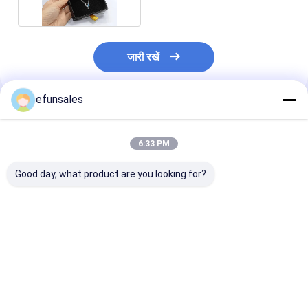
जारी रखें
efunsales
अनुशंसित उत्पाद
6:33 PM
Good day, what product are you looking for?
लक्जरी कस्टम लोगो छोटे
फैक्टरी मूल्य कस्टम इको-
CMYK छोटा स्लाइड
दराज बॉक्स कार्डबोर्ड आभूषण
फ्रेंडली आयत स्लाइडिंग
बॉक्स
पैकेजिंग बॉक्स हार उपहार के
दराज पैकेजिंग बॉक्स विग
लिए स्लाइडिंग दराज कागज
स्कार्फ वॉलेट के लिए
बॉक्स
सबसे अच्छी कीमत
सबसे अच्छी कीमत
सबसे अच्छी 