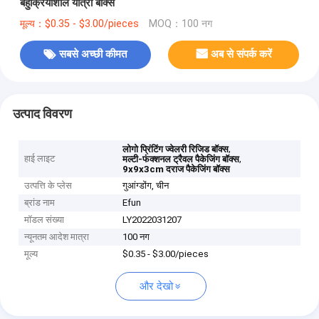
बहुक्रियाशील यात्रा बॉक्स
मूल्य：$0.35 - $3.00/pieces
MOQ：100 नग
सबसे अच्छी कीमत
अब से संपर्क करें
उत्पाद विवरण
,
लोगो प्रिंटिंग ज्वेलरी रिजिड बॉक्स
हाई लाइट
,
मल्टी-फंक्शनल ट्रैवल पैकेजिंग बॉक्स
9x9x3cm दराज पैकेजिंग बॉक्स
उत्पत्ति के प्लेस
गुआंग्डोंग, चीन
ब्रांड नाम
Efun
मॉडल संख्या
LY2022031207
न्यूनतम आदेश मात्रा
100 नग
मूल्य
$0.35 - $3.00/pieces
और देखो