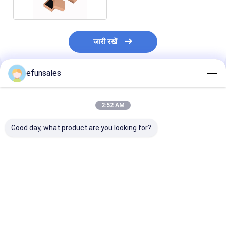
जारी रखें
efunsales
अनुशंसित उत्पाद
2:52 AM
Good day, what product are you looking for?
कॉस्मेटिक और इत्र बोतल
पर्यावरण के अनुकूल अनुकूलित
कस्टम मोमबत्ती जार
पैकेजिंग के लिए अनुकूलित
बच्चे खिलौना उपहार बॉक्स
और उपहार बॉक्स के
छोटे चुंबकीय पैकेजिंग बॉक्स
धातु हैंडल के साथ लक्जरी
CMYK/PANTO
कठोर कार्डबोर्ड सूटकेस शैली
मुद्रण में पैकेजिंग बॉक
सबसे अच्छी कीमत
सबसे अच्छी कीमत
सबसे अच्छी 