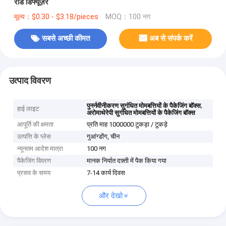
रीड डिफ्यूज़र
मूल्य：$0.30 - $3.18/pieces
MOQ：100 नग
सबसे अच्छी कीमत
अब से संपर्क करें
उत्पाद विवरण
,
पुनर्नवीनीकरण सुगंधित मोमबत्तियों के पैकेजिंग बॉक्स
हाई लाइट
अरोमाथेरेपी सुगंधित मोमबत्तियों के पैकेजिंग बॉक्स
आपूर्ति की क्षमता
प्रति माह 1000000 टुकड़ा / टुकड़े
उत्पत्ति के प्लेस
गुआंग्डोंग, चीन
न्यूनतम आदेश मात्रा
100 नग
पैकेजिंग विवरण
मानक निर्यात दफ़्ती में पैक किया गया
प्रसव के समय
7-14 कार्य दिवस
और देखो