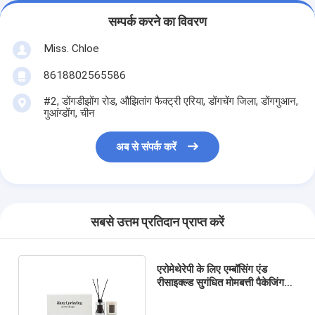
सम्पर्क करने का विवरण
Miss. Chloe
8618802565586
#2, डोंगडीझोंग रोड, औझितांग फैक्ट्री एरिया, डोंगचेंग जिला, डोंगगुआन,
गुआंग्डोंग, चीन
अब से संपर्क करें
सबसे उत्तम प्रतिदान प्राप्त करें
एरोमेथेरेपी के लिए एम्बॉसिंग एंड
रीसाइक्ल्ड सुगंधित मोमबत्ती पैकेजिंग
बॉक्स रीड डिफ्यूज़र