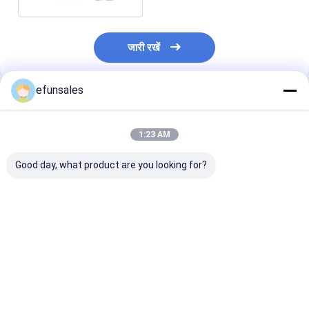
जारी रखें
efunsales
अनुशंसित उत्पाद
1:23 AM
Good day, what product are you looking for?
कॉस्मेटिक और इत्र बोतल
पर्यावरण के अनुकूल अनुकूलित
कस्टम मोमबत्ती जार
पैकेजिंग के लिए अनुकूलित
बच्चे खिलौना उपहार बॉक्स
और उपहार बॉक्स के
छोटे चुंबकीय पैकेजिंग बॉक्स
धातु हैंडल के साथ लक्जरी
CMYK/PANTO
कठोर कार्डबोर्ड सूटकेस शैली
मुद्रण में पैकेजिंग बॉक
सबसे अच्छी कीमत
सबसे अच्छी कीमत
सबसे अच्छी 