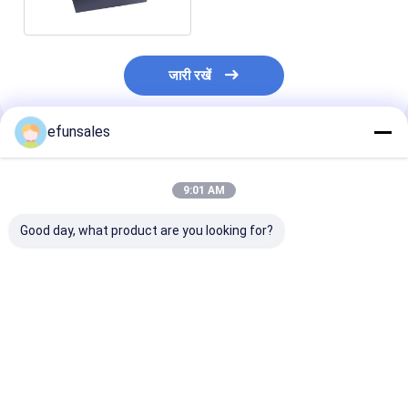
जारी रखें
efunsales
अनुशंसित उत्पाद
9:01 AM
Good day, what product are you looking for?
कस्टम ज्वेलरी पैकेजिंग इंग्लिश
कारखाने कस्टम लक्जरी
कस्टम लक्जरी ऑरें
बो रिबन हेवन अर्थ स्क्वायर
उपहार कठोर बॉक्स ढक्कन के
बेस फ्लैट पैक गिफ्ट 
बॉक्स इयररिंग्स रिंग्स बॉक्स के
साथ लेपित पेपरबोर्ड जिसमें मैट
पेपर बैग के साथ विशेष
लिए एलिगेंट कार्टन कवर
लैमिनेशन एम्बॉसिंग स्टैम्पिंग
लैमिनेशन एम्बॉसिंग गो
उपहार पैकेजिंग के लिए है
फ़ॉइल प्रिंटिंग
सबसे अच्छी कीमत
सबसे अच्छी कीमत
सबसे अच्छी 