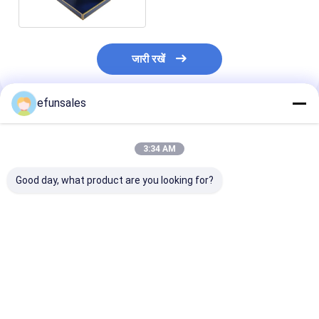
जारी रखें
efunsales
अनुशंसित उत्पाद
3:34 AM
Good day, what product are you looking for?
लोगो के साथ कस्टम लक्जरी
शिपिंग एयरक्राफ्ट बॉक्स
लोगो के साथ कपड़ों क
महिलाओं के जूते के डिब्बे इको
रिसाइकिल करने योग्य
और पैकेजिंग के लिए
पोस्टल पैकेजिंग नालीदार बोर्ड
प्रतिरोधी उच्च शक्ति नालीदार
सफेद कार्डबोर्ड फोल
जूते या कपड़े के लिए
कार्डबोर्ड एम्बॉसिंग छोटे
पुनर्नवीनीकरण बॉक्स
व्यवसाय पैकेजिंग के लिए
सबसे अच्छी कीमत
सबसे अच्छी कीमत
सबसे अच्छी 