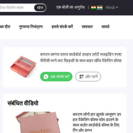
एक बोली का अनुरोध
|
Hindi
खोज
का दौरा
गुणवत्ता नियंत्रण
हमसे संपर्क करें
समाचार
मामले
कस्टम कागज दराज कार्डबोर्ड उपहार लपेटें स्लाइडिंग स्पष्ट
पीवीसी मरने कट खिड़की के साथ बाहर खींच पैकेजिंग बॉक्स
अब संपर्क करें
और जानें
संबंधित वीडियो
कस्टम लोगो हार झुमके आभूषण उप
हार पैकेजिंग बॉक्स फोम डालने के
साथ कठोर कार्डबोर्ड बॉक्स के लिए
रिंग और कंगन